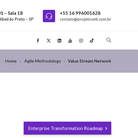
01 – Sala 18
+55 16 996001628
Ribeirão Preto – SP
contato@projetoseti.com.br
Home
Agile Methodology
Value Stream Network
Enterprise Transformation Roadmap