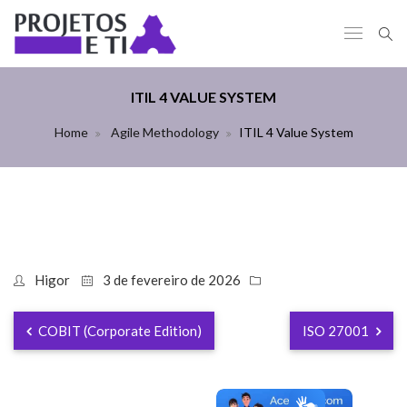
ITIL 4 VALUE SYSTEM
Home
Agile Methodology
ITIL 4 Value System
Higor
3 de fevereiro de 2026
COBIT (Corporate Edition)
ISO 27001