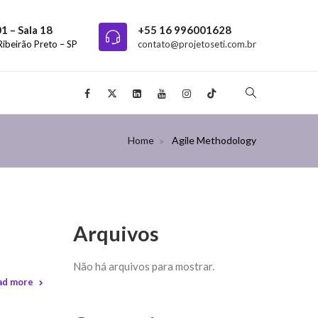
01 – Sala 18
+55 16 996001628
Ribeirão Preto – SP
contato@projetoseti.com.br
Home
Agile Methodology
Arquivos
Não há arquivos para mostrar.
ad more