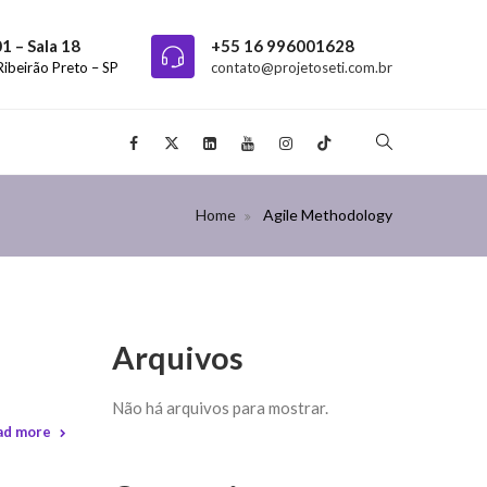
01 – Sala 18
+55 16 996001628
Ribeirão Preto – SP
contato@projetoseti.com.br
Home
Agile Methodology
Arquivos
Não há arquivos para mostrar.
ad more